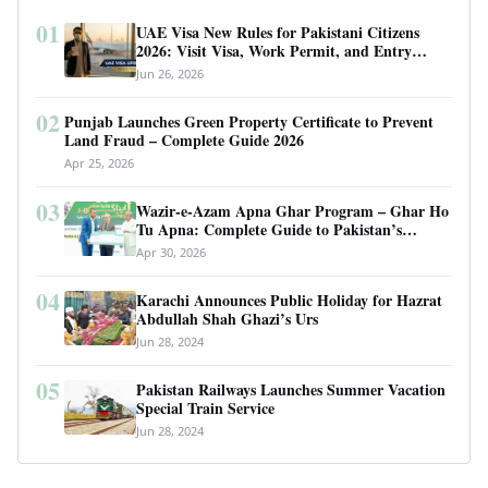
01
UAE Visa New Rules for Pakistani Citizens
2026: Visit Visa, Work Permit, and Entry
Requirements
Jun 26, 2026
02
Punjab Launches Green Property Certificate to Prevent
Land Fraud – Complete Guide 2026
Apr 25, 2026
03
Wazir-e-Azam Apna Ghar Program – Ghar Ho
Tu Apna: Complete Guide to Pakistan’s
Revolutionary Housing Scheme
Apr 30, 2026
04
Karachi Announces Public Holiday for Hazrat
Abdullah Shah Ghazi’s Urs
Jun 28, 2024
05
Pakistan Railways Launches Summer Vacation
Special Train Service
Jun 28, 2024