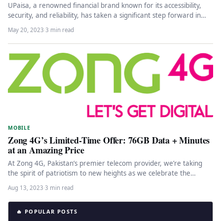
UPaisa, a renowned financial brand known for its accessibility,
security, and reliability, has taken a significant step forward in
enhancing…
May 20, 2023
·
3 min read
MOBILE
Zong 4G’s Limited-Time Offer: 76GB Data + Minutes
at an Amazing Price
At Zong 4G, Pakistan’s premier telecom provider, we’re taking
the spirit of patriotism to new heights as we celebrate the…
Aug 13, 2023
·
3 min read
🔥 POPULAR POSTS