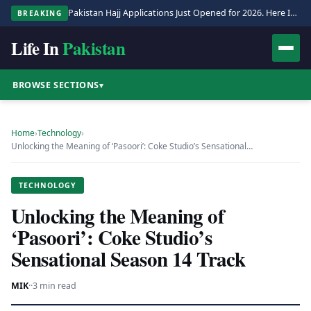
Pakistan Hajj Applications Just Opened for 2026. Here Is the Full Process.
BREAKING
Life In
Pakistan
BROWSE SECTIONS
▾
Home
›
Technology
›
Unlocking the Meaning of ‘Pasoori’: Coke Studio’s Sensational…
TECHNOLOGY
Unlocking the Meaning of
‘Pasoori’: Coke Studio’s
Sensational Season 14 Track
MIK
·
·
3 min read