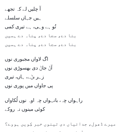
آ چلیں لے کہ تجھے
ہیں جہاں سلسلے
تُو ہے وہی، ہے تیری کمی
بنا دے، سجا دے، پناہ دے ہمیں
بنا دے، سجا دے، پناہ دے ہمیں
اگ لاواں مجبوری نوں
آݨ جاݨ دی بھسوڑی نوں
زہر بݨے، ہاں، تیری
پی جاواں میں پوری نوں
راہواں چہ، بانہواں چہ اوہ نوں لُکاواں
کوئی مینوں نہ روکے
میرے ڈھول، جدائیاں دی تینوں خبر کِویں ہووے؟