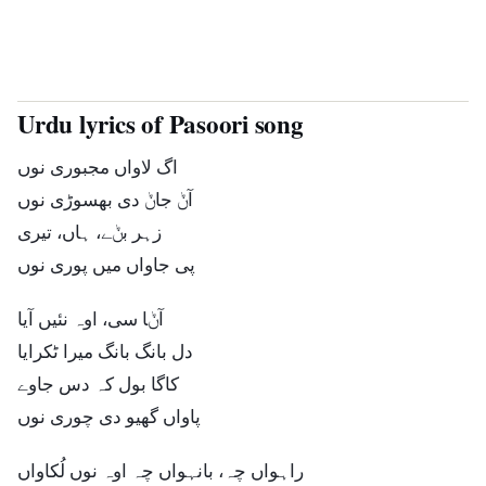
Urdu lyrics of Pasoori song
اگ لاواں مجبوری نوں
آݨ جاݨ دی بھسوڑی نوں
زہر بݨے، ہاں، تیری
پی جاواں میں پوری نوں
آݨا سی، اوہ نئیں آیا
دل بانگ بانگ میرا ٹکرایا
کاگا بول کہ دس جاوے
پاواں گھیو دی چوری نوں
راہواں چہ، بانہواں چہ اوہ نوں لُکاواں