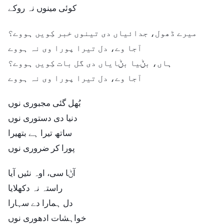
کوئی مینوں نہ روکے
میرے ڈھول، جدائیاں دی تینوں خبر کِویں ہووے؟
آجا وے، دل تیرا پورا وی نہ ہووے
ہاں، بݨیا بݨایاں دی گل بات کِویں ہووے؟
آجا وے، دل تیرا پورا وی نہ ہووے
بُھل گئی مجبوری نوں
دنیا دی دستوری نوں
ساتھ تیرا ہے بتھیرا
پورا کر ضروری نوں
آݨا سی، اوہ نئیں آیا
راستہ نہ دکھلایا
دل ہمارا دے سہارا
خواہشات ادھوری نوں