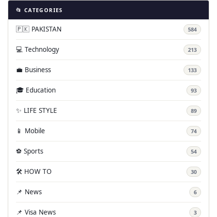
📂 CATEGORIES
🇵🇰 PAKISTAN
584
💻 Technology
213
💼 Business
133
🎓 Education
93
✨ LIFE STYLE
89
📱 Mobile
74
⚽ Sports
54
🛠️ HOW TO
30
📌 News
6
📌 Visa News
3